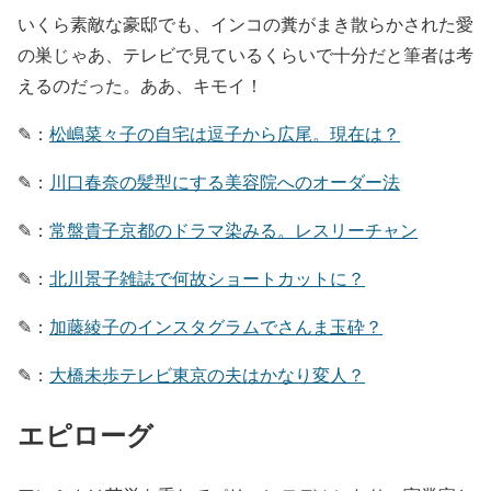
いくら素敵な豪邸でも、インコの糞がまき散らかされた愛
の巣じゃあ、テレビで見ているくらいで十分だと筆者は考
えるのだった。ああ、キモイ！
✎：
松嶋菜々子の自宅は逗子から広尾。現在は？
✎：
川口春奈の髪型にする美容院へのオーダー法
✎：
常盤貴子京都のドラマ染みる。レスリーチャン
✎：
北川景子雑誌で何故ショートカットに？
✎：
加藤綾子のインスタグラムでさんま玉砕？
✎：
大橋未歩テレビ東京の夫はかなり変人？
エピローグ