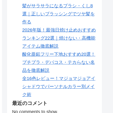
髪がサラサラになるブラシ・くし8
選｜正しいブラッシングでツヤ髪を
作る
2026年版！最強日焼け止めおすすめ
ランキング22選｜焼けない・高機能
アイテム徹底解説
酸化亜鉛フリー下地おすすめ20選！
プチプラ・デパコス・テカらない名
品を徹底解説
全16色レビュー！マジョマジョアイ
シャドウでパーソナルカラー別メイ
ク術
最近のコメント
No comments to show.