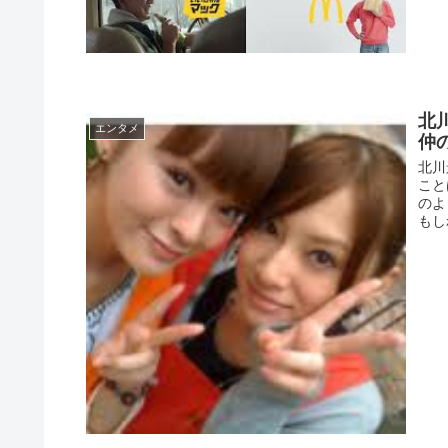
北
エンタメ
仲
北川
こと
のよ
もし