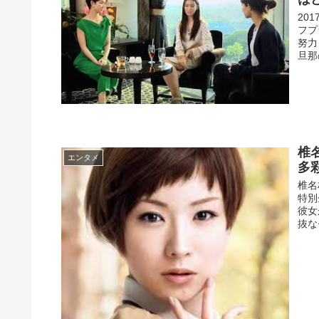
20
フプ
努力
旦那
椎
エンタメ
多
椎名
特別
彼女
抜な