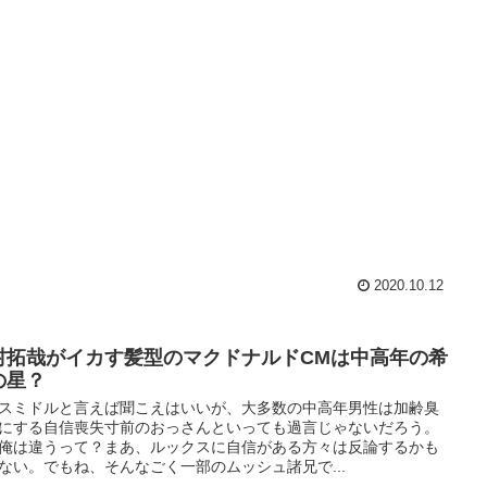
2020.10.12
村拓哉がイカす髪型のマクドナルドCMは中高年の希
の星？
スミドルと言えば聞こえはいいが、大多数の中高年男性は加齢臭
にする自信喪失寸前のおっさんといっても過言じゃないだろう。
俺は違うって？まあ、ルックスに自信がある方々は反論するかも
ない。でもね、そんなごく一部のムッシュ諸兄で...