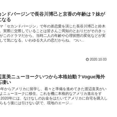
カンドバージンで長谷川博己と京香の年齢は？妹が
になる
マ「セカンドバージン」で年の差恋愛を演じた長谷川博己と鈴木
。実際に交際していることは皆さんご周知のとおりだがそのきっ
がこのドラマだから、当時二人の年齢や心理状態の変化などが実
して気になる。いわゆる大人の恋だからね。 つい...
2020.10.03
辺直美ニューヨークいつから本格始動？Vogue海外
応凄い
18年からアメリカに留学し、着々と準備を進めてきた渡辺直美がい
よニューヨークに移住、これを機に本格的なアメリカ進出をす
 2020年には、なけなしのお金をはたいてアメリカに自宅を購入し
らもう後には引けない訳で、現地のエージ...