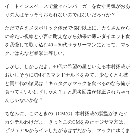
イートインスペースで堂々ハンバーガーを食す勇気がおあ
りの人はそうそうおられないのではないだろうか？
ただでさえメタボリック体形で悩む以上に、カミさんから
の冷たい視線と小言に耐えながら効果の薄いダイエット食
を我慢して取り込む40～50代サラリーマンにとって、マッ
クごはんなど暴挙に等しい。
しかし、しかしだよ。40代の希望の星といえる木村拓哉が
おいしそうにCMするマクドナルドをみて、少なくとも彼
と同年代の諸兄は「キムタクがマックを食べるのなら俺が
食べてもいいはずじゃん？」と思考回路が修正されちゃう
んじゃないかな？
ちなみに、このときの（CMの）木村拓哉の髪型がまたイ
カシテルわけだよ。きっとこのCMをみたオジサマ方は、
ビジュアルからインしたがるはずだから、マックにゆくま