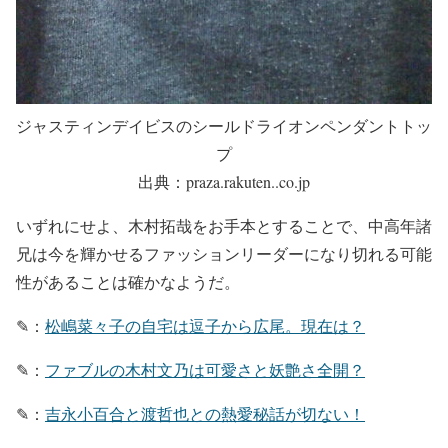
ジャスティンデイビスのシールドライオンペンダントトッ
プ
出典：praza.rakuten..co.jp
いずれにせよ、木村拓哉をお手本とすることで、中高年諸
兄は今を輝かせるファッションリーダーになり切れる可能
性があることは確かなようだ。
✎：
松嶋菜々子の自宅は逗子から広尾。現在は？
✎：
ファブルの木村文乃は可愛さと妖艶さ全開？
✎：
吉永小百合と渡哲也との熱愛秘話が切ない！