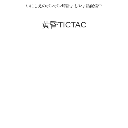
いにしえのボンボン時計よもやま話配信中
黄昏TICTAC