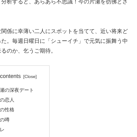
く分析すると、あらあら不思議！今の片瀬を彷彿とさ
女関係に幸薄い二人にスポットを当てて、近い将来ど
みた。毎週日曜日に「シューイチ」で元気に振舞う中
来るのか、乞うご期待。
 contents
瀬の深夜デート
の恋人
の性格
の噂
レ