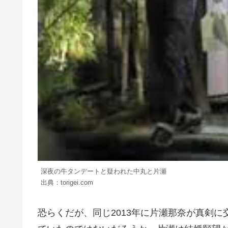
深夜の牛タンデートと疑われた中丸と片瀬
出典：torigei.com
恐らくだが、同じ2013年に片瀬那奈が真剣