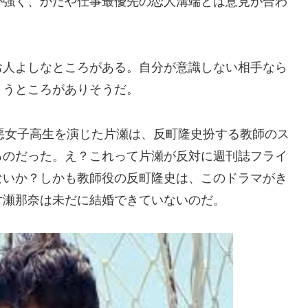
が強く、かたや仕事最優先の恋人溝端とは意見が合わ
お人よしなところがある。自分が意識しない相手なら
まうところがありそうだ。
悪女子高生を演じた片瀬は、反町隆史扮する教師のス
るのだった。え？これって片瀬が反対に週刊誌フライ
ないか？しかも教師役の反町隆史は、このドラマがき
片瀬那奈は未だに結婚できていないのだ。