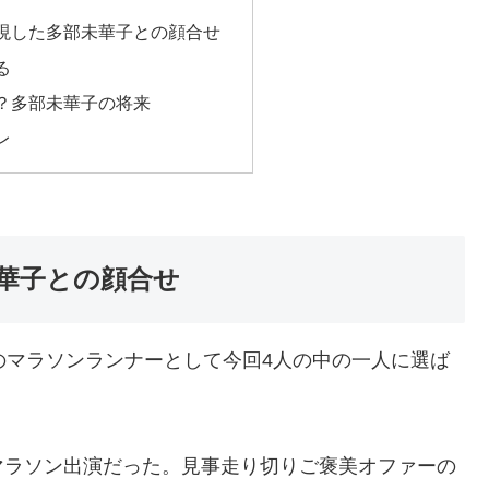
現した多部未華子との顔合せ
る
？多部未華子の将来
レ
華子との顔合せ
のマラソンランナーとして今回4人の中の一人に選ば
マラソン出演だった。見事走り切りご褒美オファーの