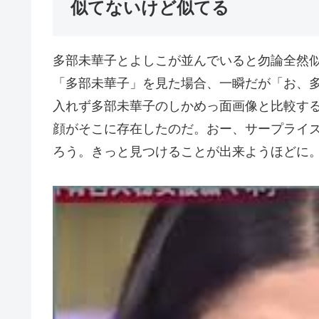
似てないけど似てる
多部未華子とよしこが並んでいると勿論全然
「多部未華子」を見た場合、一瞬だが「お、
入れず多部未華子のしかめっ面画像と比較す
顔がそこに存在したのだ。おー、サープライ
ろう。きっと見つけることが出来ようほどに