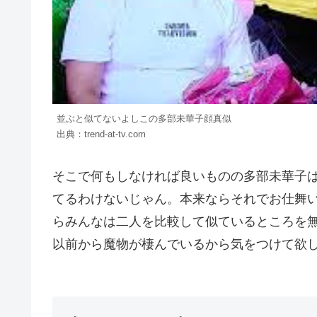
並ぶと似てないよしこの多部未華子顔真似
出典：trend-at-tv.com
そこで何もしなければ良いものの多部未華子
てるわけないじゃん。本来ならそれでお仕舞
らみんなは二人を比較して似ているところを
以前から魔物が棲んでいるから気をつけて欲