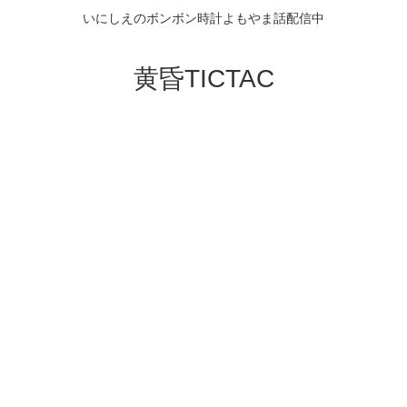
いにしえのボンボン時計よもやま話配信中
黄昏TICTAC