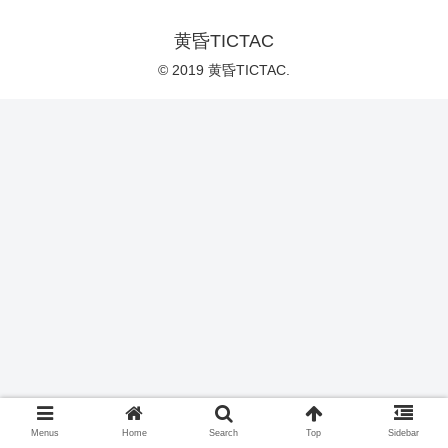
黄昏TICTAC
© 2019 黄昏TICTAC.
Menus
Home
Search
Top
Sidebar