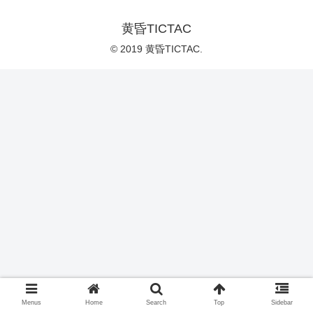
黄昏TICTAC
© 2019 黄昏TICTAC.
Menus
Home
Search
Top
Sidebar