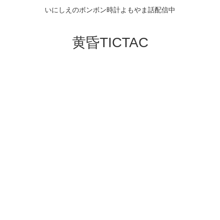
いにしえのボンボン時計よもやま話配信中
黄昏TICTAC