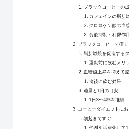
ブラックコーヒーの
カフェインの脂肪
クロロゲン酸の血
食欲抑制・利尿作
ブラックコーヒーで痩せ
脂肪燃焼を促進する
運動前に飲むメリ
血糖値上昇を抑えて
食後に飲む効果
適量と1日の目安
1日3〜4杯を推奨
コーヒーダイエットにお
朝起きてすぐ
代謝を活発化して