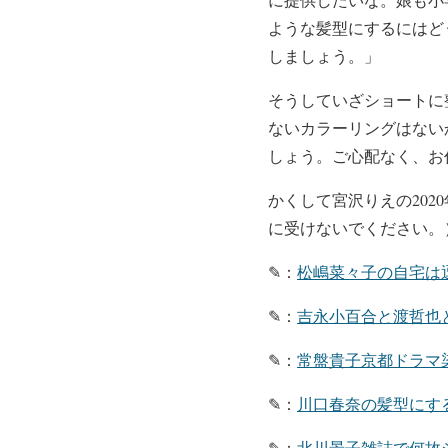
ような髪型にするにはど
しましょう。」
そうしていざショートに
ないカラーリングはない
しょう。ご心配なく、お
かくして宮沢りえの20
に受けないでください。
✎：
松嶋菜々子の自宅は
✎：
吉永小百合と渡哲也
✎：
常盤貴子京都ドラマ
✎：
川口春奈の髪型にす
✎：
北川景子雑誌で何故