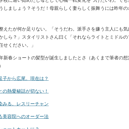
うしましょう？そうだ！母親らしく妻らしく振舞うには昨年の
整えたが何か足りない。「そうだわ。派手さを嫌う主人にも気
かしら？」スタイリストさん曰く「それならライトとミドルの
任せください。」
20年新春ショートの髪型が誕生しましたとさ（あくまで筆者の
）
逗子から広尾。現在は？
との熱愛秘話が切ない！
染みる。レスリーチャン
る美容院へのオーダー法
ショートカットに？