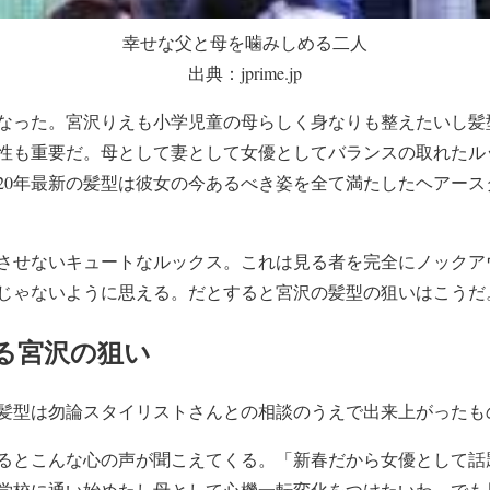
幸せな父と母を噛みしめる二人
出典：jprime.jp
なった。宮沢りえも小学児童の母らしく身なりも整えたいし髪
性も重要だ。母として妻として女優としてバランスの取れたル
020年最新の髪型は彼女の今あるべき姿を全て満たしたヘアー
させないキュートなルックス。これは見る者を完全にノックア
じゃないように思える。だとすると宮沢の髪型の狙いはこうだ
る宮沢の狙い
新の髪型は勿論スタイリストさんとの相談のうえで出来上がったも
るとこんな心の声が聞こえてくる。「新春だから女優として話
学校に通い始めたし母として心機一転変化をつけたいわ。でも