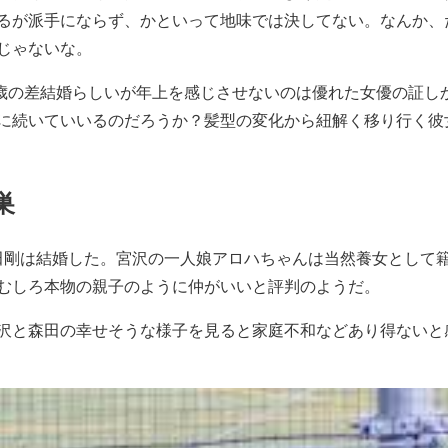
るが派手にならず、かといって地味では決してない。なんか、
じゃないな。
う歳の差結婚らしいが年上を感じさせないのは優れた女優の証し
に続いていいるのだろうか？髪型の変化から紐解く移り行く彼
巣
と森田剛は結婚した。宮沢の一人娘アロハちゃんは当然養女として
むしろ本物の親子のように仲がいいと評判のようだ。
沢と森田の幸せそうな様子を見ると家庭不和などあり得ないと